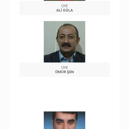
ÜYE
ALİ GÜLA
ÜYE
ÖMÜR ŞEN